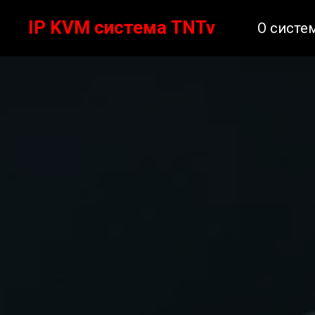
IP KVM система TNTv
О систе