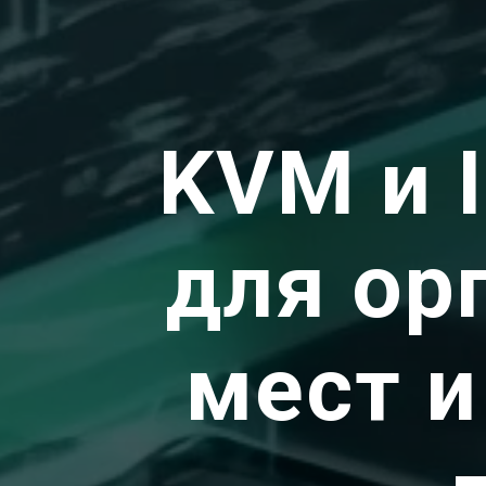
KVM и 
для ор
мест 