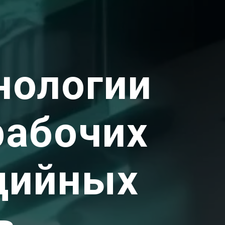
нологии
рабочих
дийных