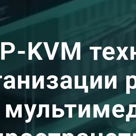
IP-KVM тех
ганизации 
и мультиме